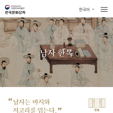
한국어
남자 한복
“
남자는 바지와
”
저고리를 입는다.
한복