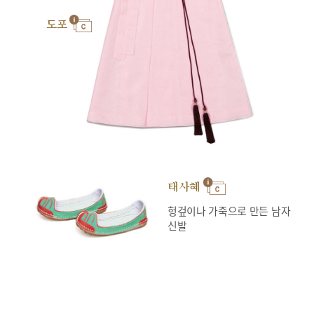
도포
태사혜
헝겊이나 가죽으로 만든 남자
신발