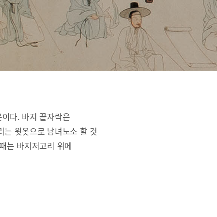
옷이다. 바지 끝자락은
리는 윗옷으로 남녀노소 할 것
 때는 바지저고리 위에