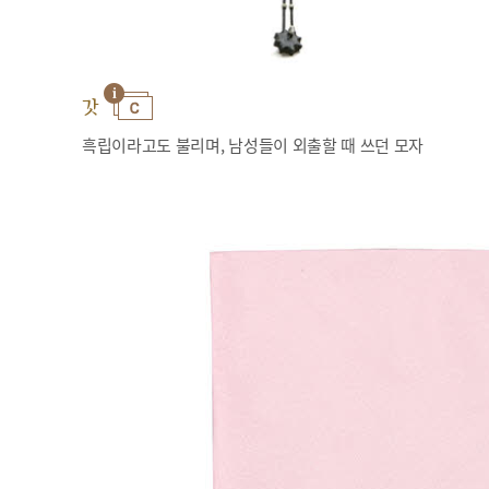
갓
흑립이라고도 불리며, 남성들이 외출할 때 쓰던 모자