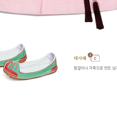
태사혜
헝겊이나 가죽으로 만든 남