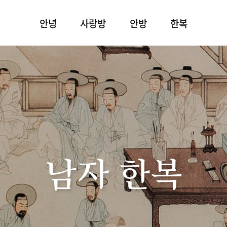
안녕
사랑방
안방
한복
남자 한복