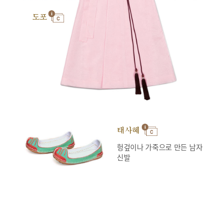
도포
태사혜
헝겊이나 가죽으로 만든 남자
신발