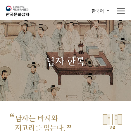
한국어
남자 한복
“
남자는 바지와
”
저고리를 입는다.
한복