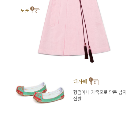
도포
태사혜
헝겊이나 가죽으로 만든 남자
신발