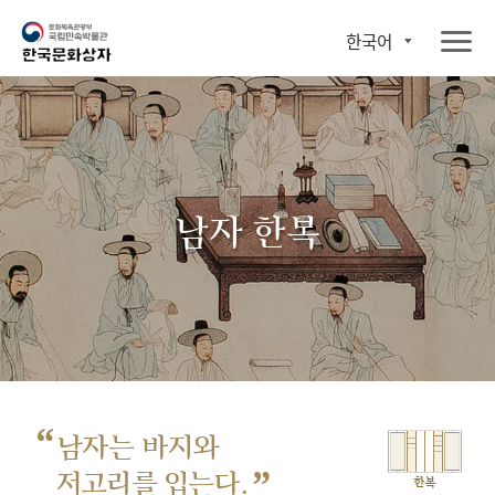
한국어
남자 한복
“
남자는 바지와
”
저고리를 입는다.
한복