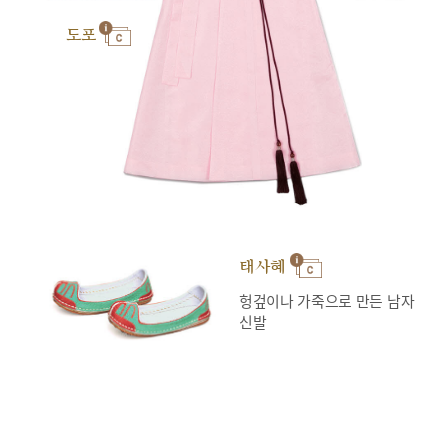
도포
태사혜
헝겊이나 가죽으로 만든 남자
신발