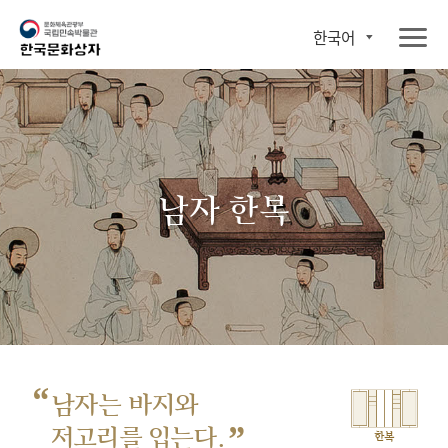
한국어
남자 한복
“
남자는 바지와
”
저고리를 입는다.
한복