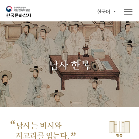
한국어
남자 한복
“
남자는 바지와
”
저고리를 입는다.
한복