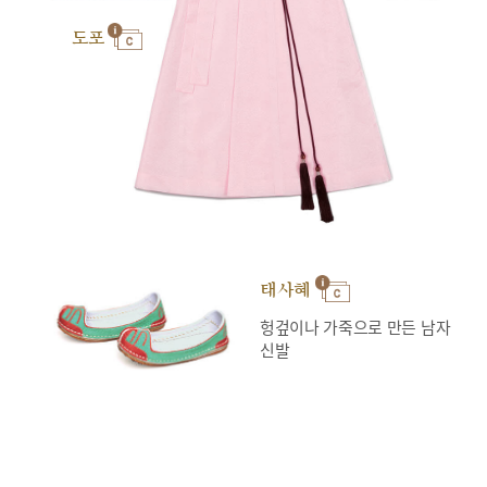
도포
태사혜
헝겊이나 가죽으로 만든 남자
신발