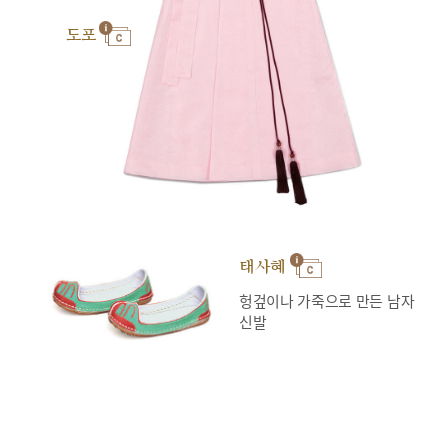
도포
태사혜
헝겊이나 가죽으로 만든 남자
신발