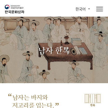
한국어
남자 한복
“
남자는 바지와
”
저고리를 입는다.
한복