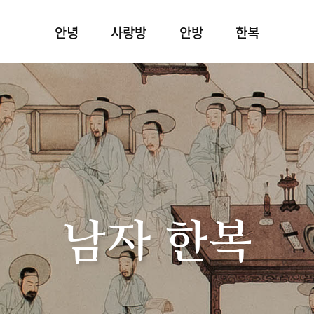
안녕
사랑방
안방
한복
남자 한복