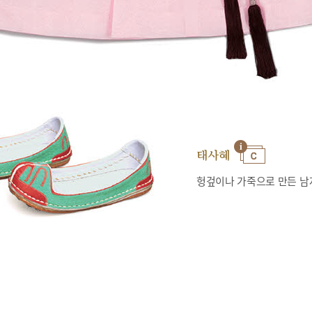
태사혜
헝겊이나 가죽으로 만든 남