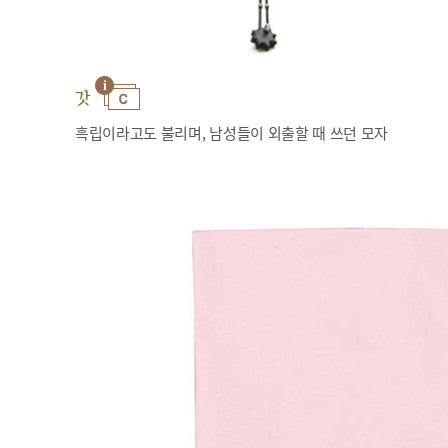
갓
흑립이라고도 불리며, 남성들이 외출할 때 쓰던 모자