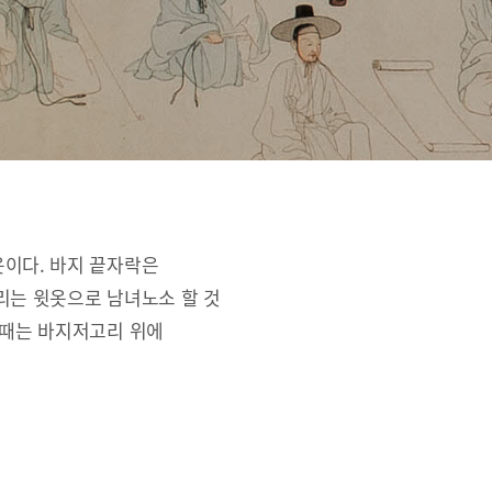
옷이다. 바지 끝자락은
리는 윗옷으로 남녀노소 할 것
 때는 바지저고리 위에