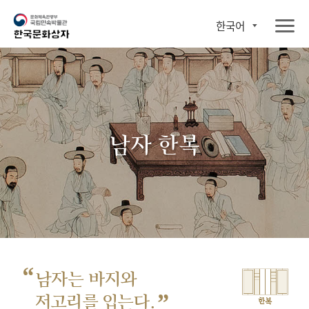
한국어
남자 한복
“
남자는 바지와
”
저고리를 입는다.
한복