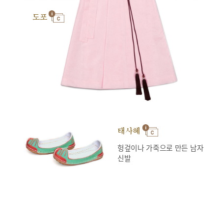
도포
태사혜
헝겊이나 가죽으로 만든 남자
신발