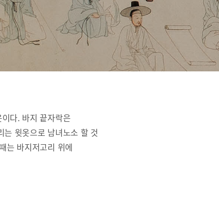
옷이다. 바지 끝자락은
리는 윗옷으로 남녀노소 할 것
 때는 바지저고리 위에