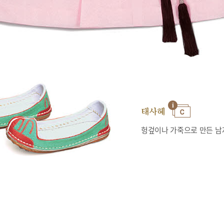
태사혜
헝겊이나 가죽으로 만든 남