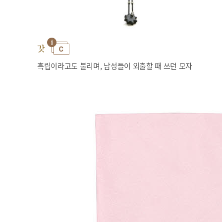
갓
흑립이라고도 불리며, 남성들이 외출할 때 쓰던 모자