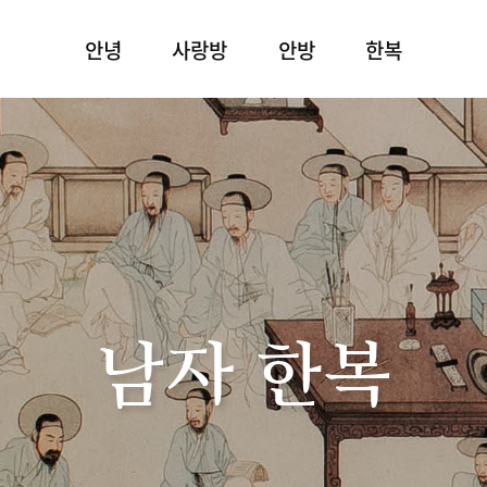
안녕
사랑방
안방
한복
남자 한복