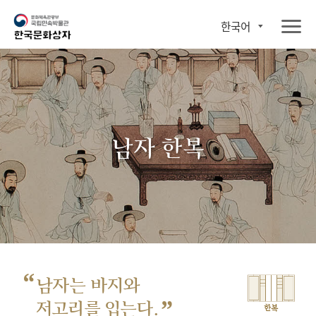
한국어
남자 한복
“
남자는 바지와
”
저고리를 입는다.
한복