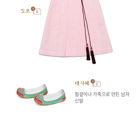
도포
태사혜
헝겊이나 가죽으로 만든 남자
신발