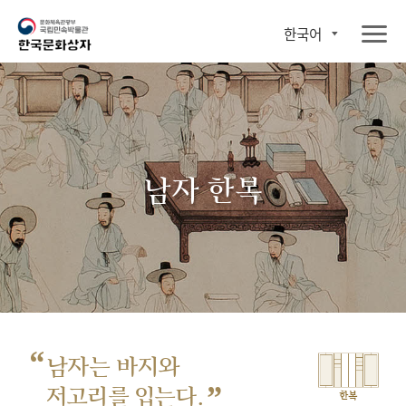
한국어
남자 한복
“
남자는 바지와
”
저고리를 입는다.
한복