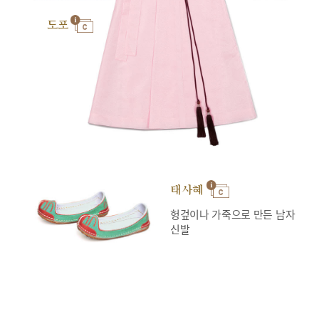
도포
태사혜
헝겊이나 가죽으로 만든 남자
신발