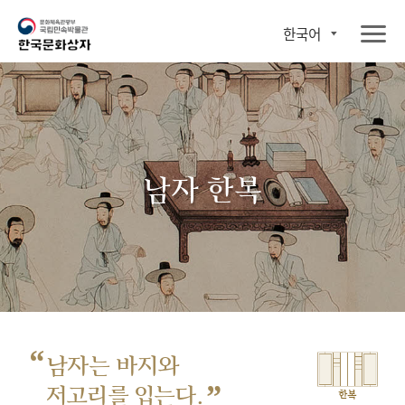
한국어
남자 한복
“
남자는 바지와
”
저고리를 입는다.
한복