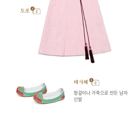
도포
태사혜
헝겊이나 가죽으로 만든 남자
신발