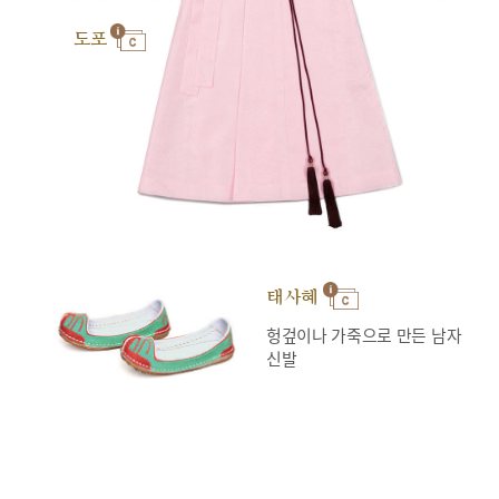
도포
태사혜
헝겊이나 가죽으로 만든 남자
신발