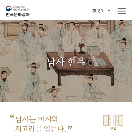
한국어
남자 한복
“
남자는 바지와
”
저고리를 입는다.
한복