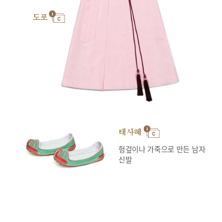
도포
태사혜
헝겊이나 가죽으로 만든 남자
신발