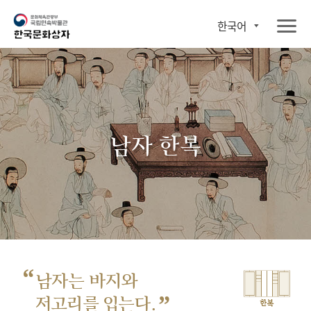
한국어
남자 한복
“
남자는 바지와
”
저고리를 입는다.
한복