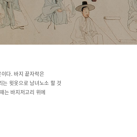
옷이다. 바지 끝자락은
리는 윗옷으로 남녀노소 할 것
 때는 바지저고리 위에