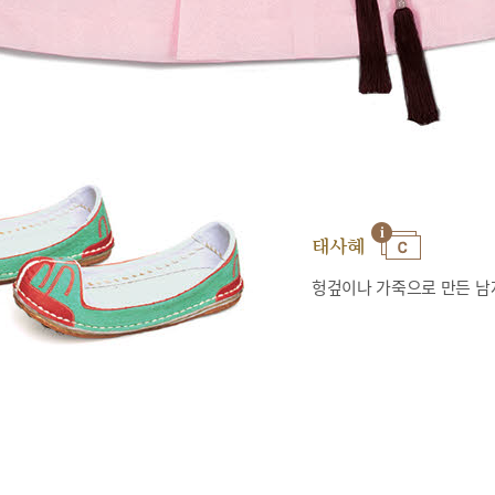
태사혜
헝겊이나 가죽으로 만든 남