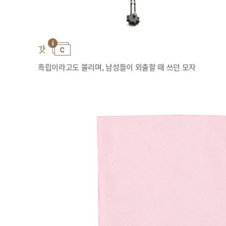
갓
흑립이라고도 불리며, 남성들이 외출할 때 쓰던 모자