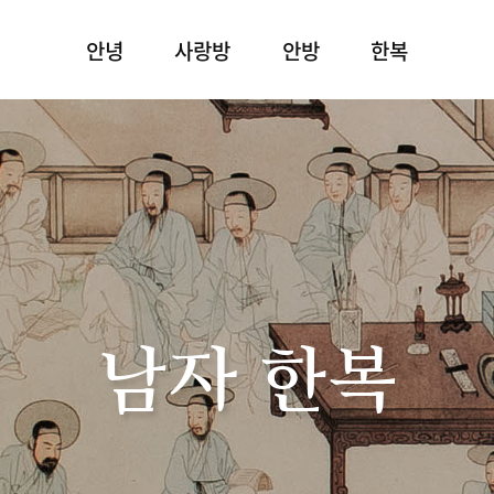
안녕
사랑방
안방
한복
남자 한복