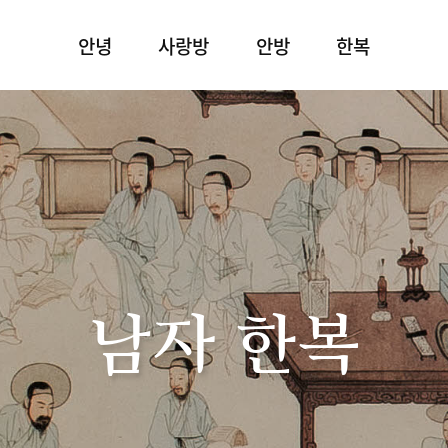
안녕
사랑방
안방
한복
남자 한복