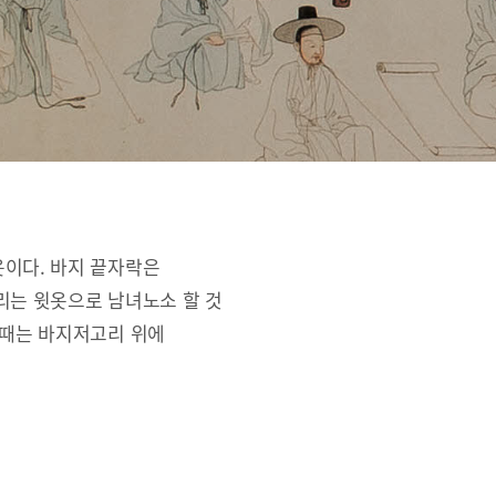
옷이다. 바지 끝자락은
리는 윗옷으로 남녀노소 할 것
 때는 바지저고리 위에