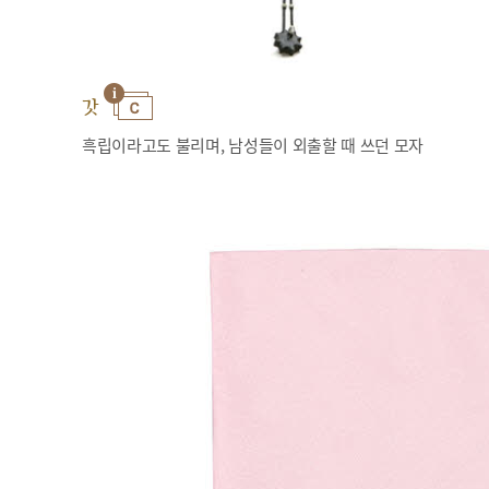
갓
흑립이라고도 불리며, 남성들이 외출할 때 쓰던 모자