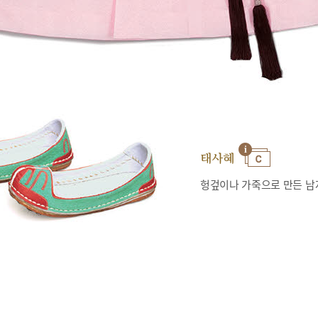
태사혜
헝겊이나 가죽으로 만든 남