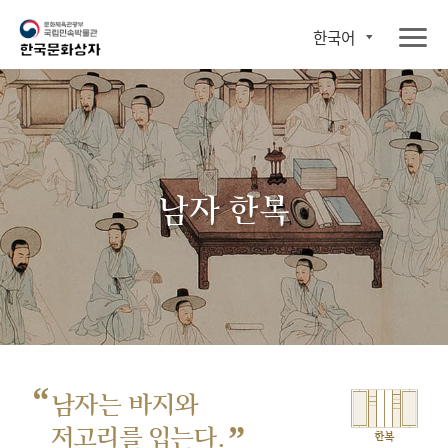
한국어
남자 한복
“
남자는 바지와
”
저고리를 입는다.
한복