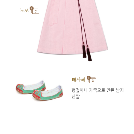
도포
태사혜
헝겊이나 가죽으로 만든 남자
신발