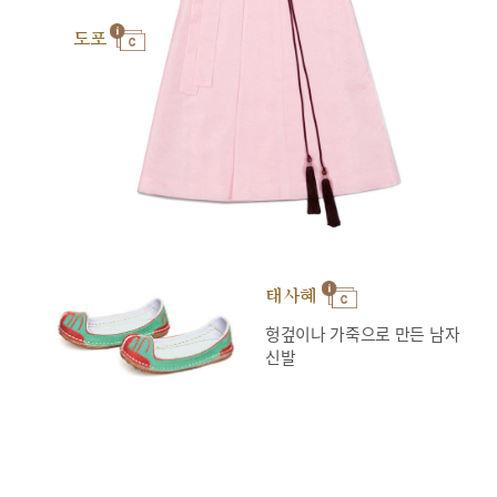
도포
태사혜
헝겊이나 가죽으로 만든 남자
신발