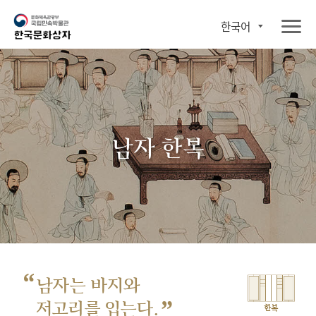
한국어
남자 한복
“
남자는 바지와
”
저고리를 입는다.
한복