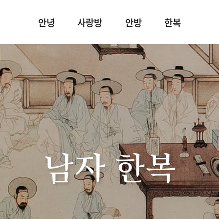
안녕
사랑방
안방
한복
남자 한복