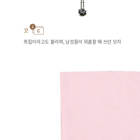
갓
흑립이라고도 불리며, 남성들이 외출할 때 쓰던 모자