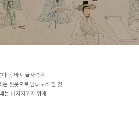
옷이다. 바지 끝자락은
리는 윗옷으로 남녀노소 할 것
 때는 바지저고리 위에