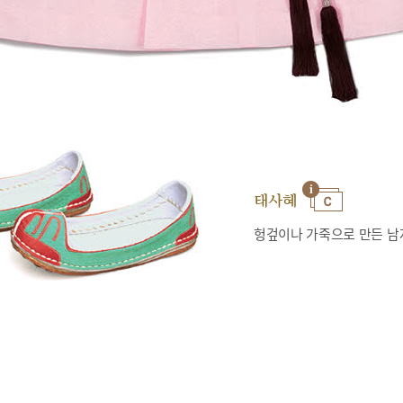
태사혜
헝겊이나 가죽으로 만든 남