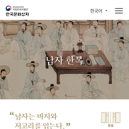
한국어
남자 한복
“
남자는 바지와
”
저고리를 입는다.
한복