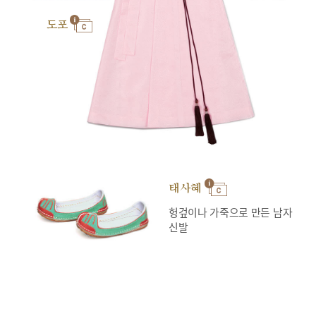
도포
태사혜
헝겊이나 가죽으로 만든 남자
신발