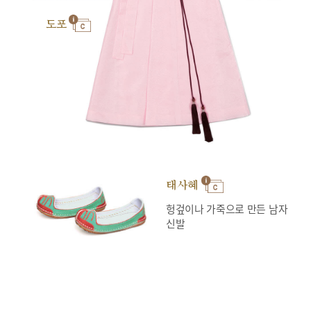
도포
태사혜
헝겊이나 가죽으로 만든 남자
신발