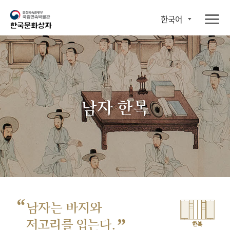
한국어
남자 한복
“
남자는 바지와
”
저고리를 입는다.
한복