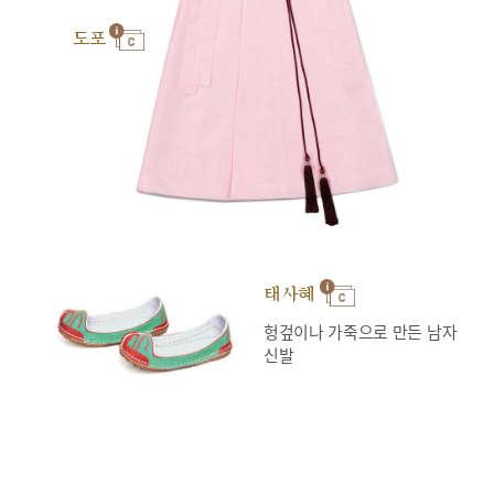
도포
태사혜
헝겊이나 가죽으로 만든 남자
신발