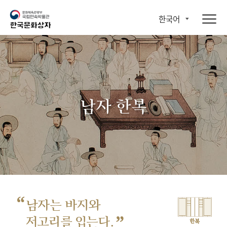
한국어
남자 한복
“
남자는 바지와
”
저고리를 입는다.
한복