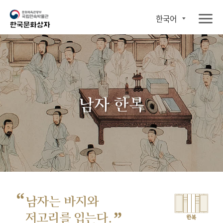
한국어
남자 한복
“
남자는 바지와
”
저고리를 입는다.
한복