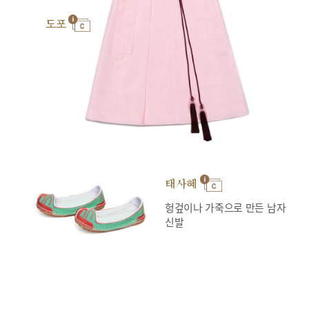
도포
태사혜
헝겊이나 가죽으로 만든 남자
신발