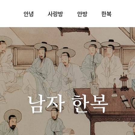
안녕
사랑방
안방
한복
남자 한복