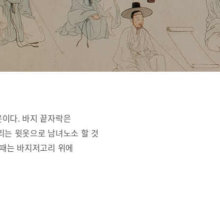
옷이다. 바지 끝자락은
리는 윗옷으로 남녀노소 할 것
 때는 바지저고리 위에