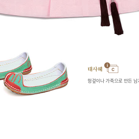
태사혜
헝겊이나 가죽으로 만든 남