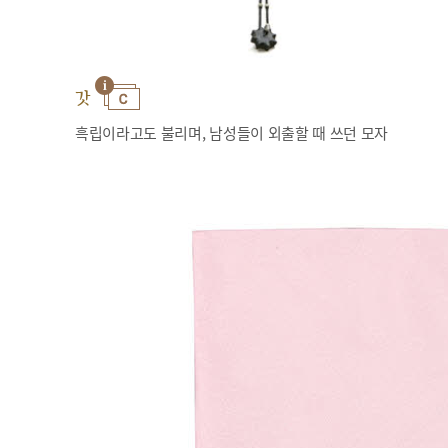
갓
흑립이라고도 불리며, 남성들이 외출할 때 쓰던 모자