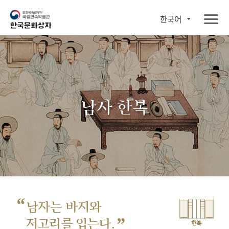
한국어
남자 한복
“
남자는 바지와
”
저고리를 입는다.
한복