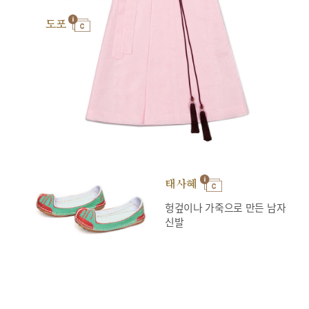
도포
태사혜
헝겊이나 가죽으로 만든 남자
신발