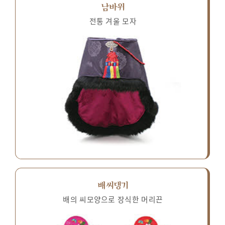
남바위
전통 겨울 모자
배씨댕기
배의 씨모양으로 장식한 머리끈