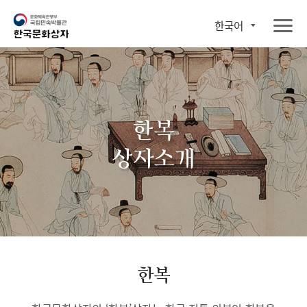
한국어
한복
상자소개
한복