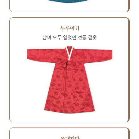
두루마기
남녀 모두 입었던 전통 겉옷
쓰개치마