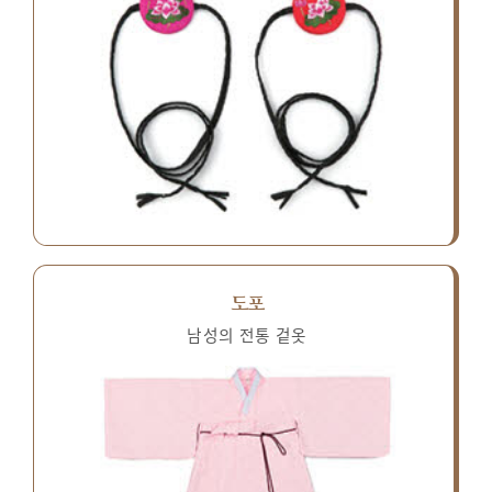
도포
남성의 전통 겉옷