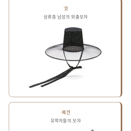
갓
상류층 남성의 외출모자
복건
유학자들의 모자