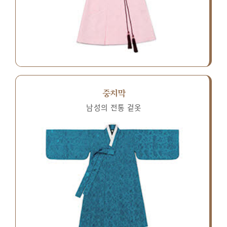
중치막
남성의 전통 겉옷