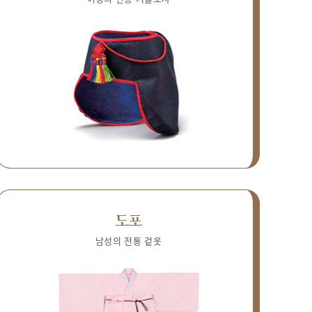
도포
남성의 전통 겉옷