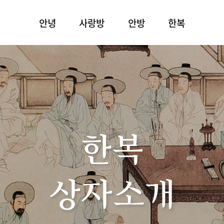
안녕
사랑방
안방
한복
한복
상자소개