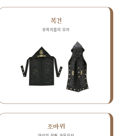
복건
유학자들의 모자
조바위
여성의 전통 겨울모자