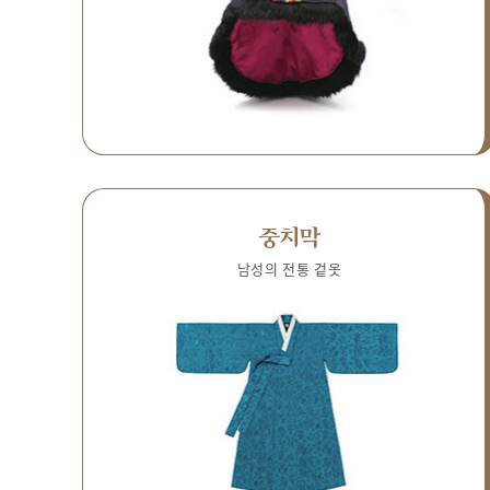
중치막
남성의 전통 겉옷