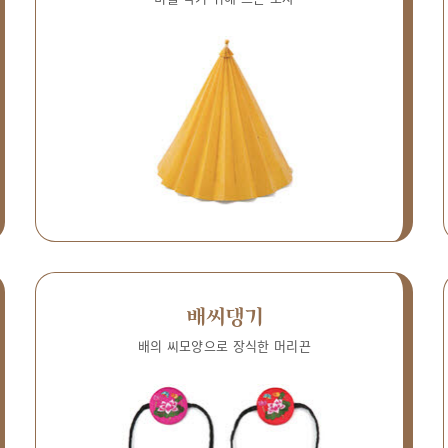
배씨댕기
배의 씨모양으로 장식한 머리끈