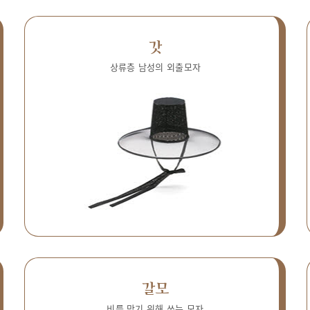
갓
상류층 남성의 외출모자
갈모
비를 막기 위해 쓰는 모자