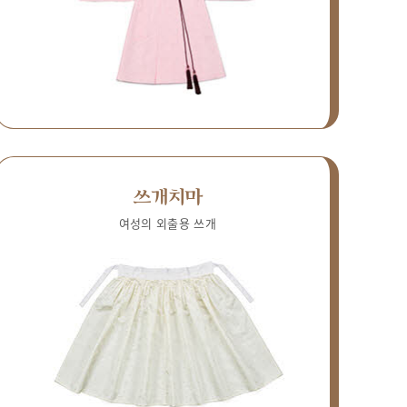
쓰개치마
여성의 외출용 쓰개