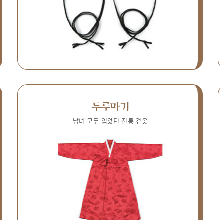
두루마기
남녀 모두 입었던 전통 겉옷