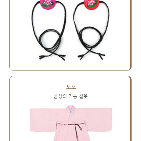
도포
남성의 전통 겉옷