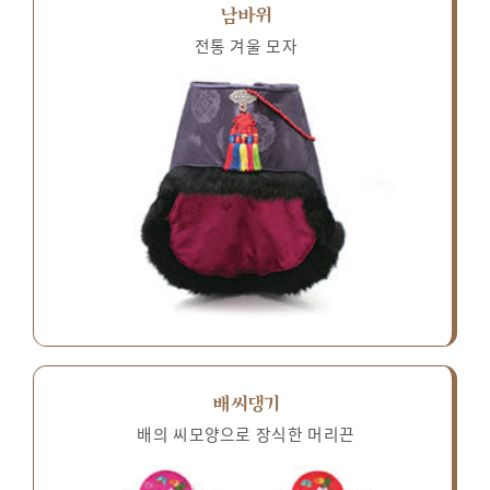
남바위
전통 겨울 모자
배씨댕기
배의 씨모양으로 장식한 머리끈