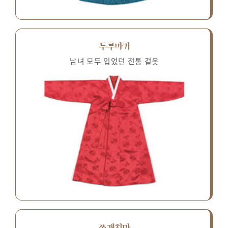
두루마기
남녀 모두 입었던 전통 겉옷
쓰개치마