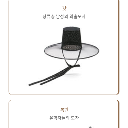
갓
상류층 남성의 외출모자
복건
유학자들의 모자