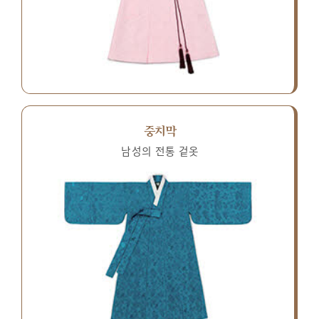
중치막
남성의 전통 겉옷