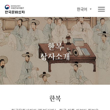
한국어
한복
상자소개
한복