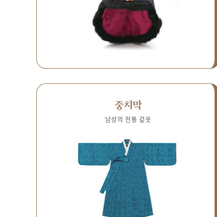
중치막
남성의 전통 겉옷