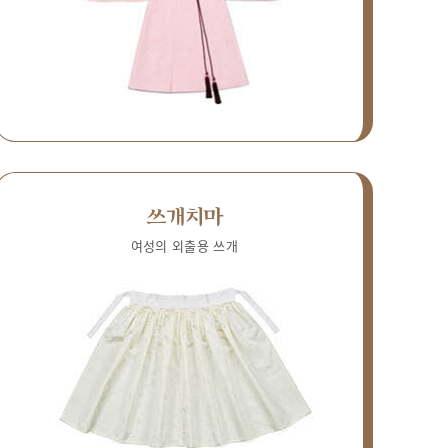
쓰개치마
여성의 외출용 쓰개