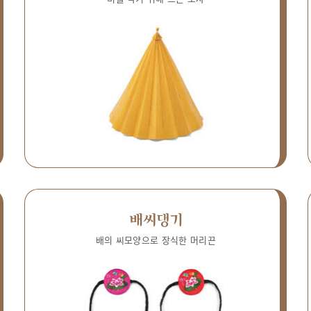
배씨댕기
배의 씨모양으로 장식한 머리끈