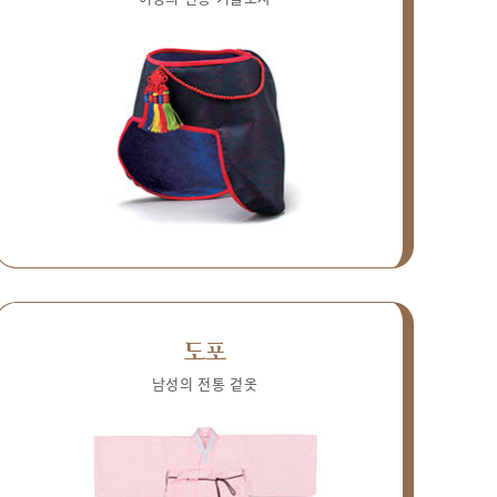
도포
남성의 전통 겉옷