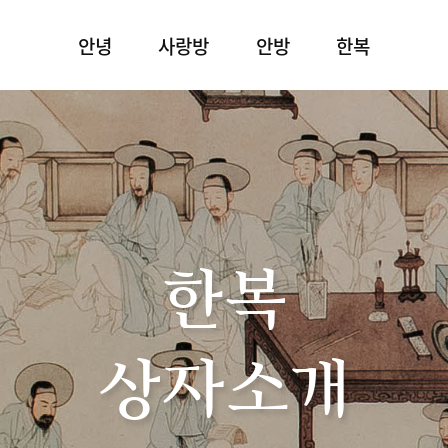
안녕
사랑방
안방
한복
한복
상자소개