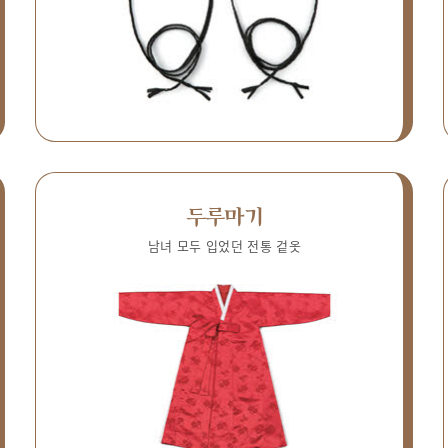
두루마기
남녀 모두 입었던 전통 겉옷