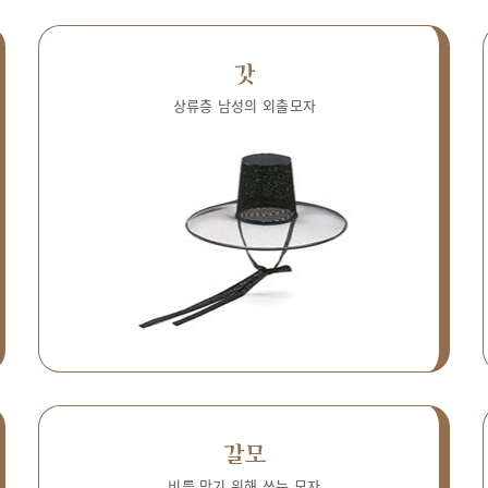
갓
상류층 남성의 외출모자
갈모
비를 막기 위해 쓰는 모자