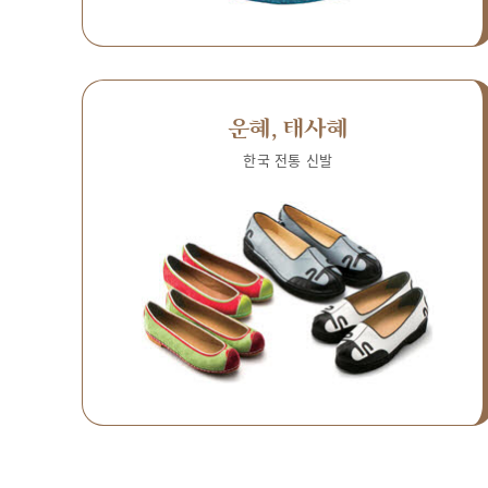
운혜, 태사혜
한국 전통 신발