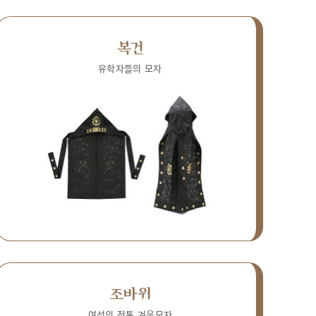
복건
유학자들의 모자
조바위
여성의 전통 겨울모자