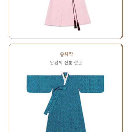
중치막
남성의 전통 겉옷