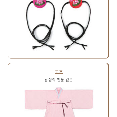
도포
남성의 전통 겉옷