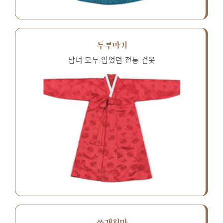
두루마기
남녀 모두 입었던 전통 겉옷
쓰개치마