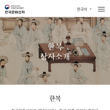
한국어
한복
상자소개
한복