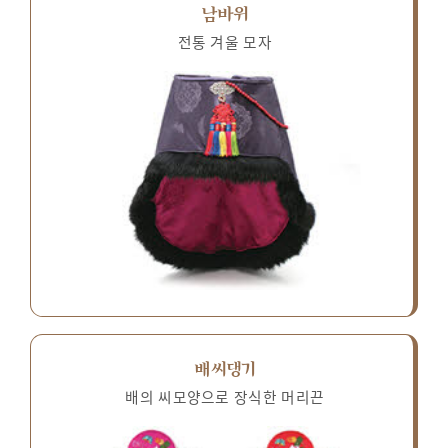
남바위
전통 겨울 모자
배씨댕기
배의 씨모양으로 장식한 머리끈