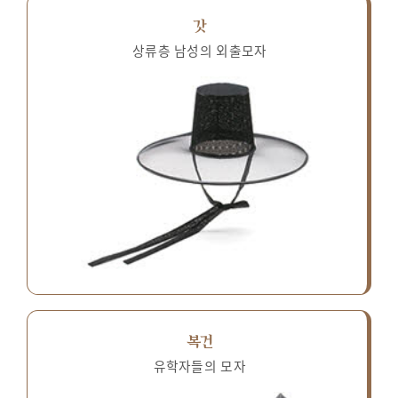
갓
상류층 남성의 외출모자
복건
유학자들의 모자