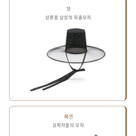
갓
상류층 남성의 외출모자
복건
유학자들의 모자