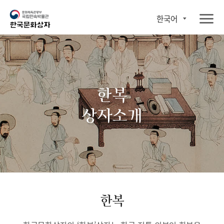
한국어
한복
상자소개
한복