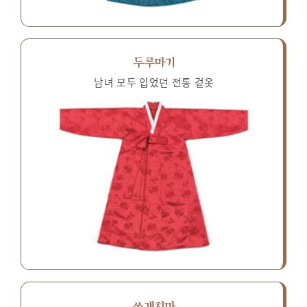
두루마기
남녀 모두 입었던 전통 겉옷
쓰개치마