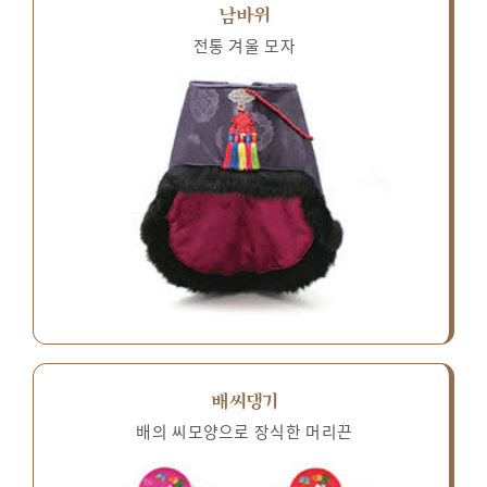
남바위
전통 겨울 모자
배씨댕기
배의 씨모양으로 장식한 머리끈