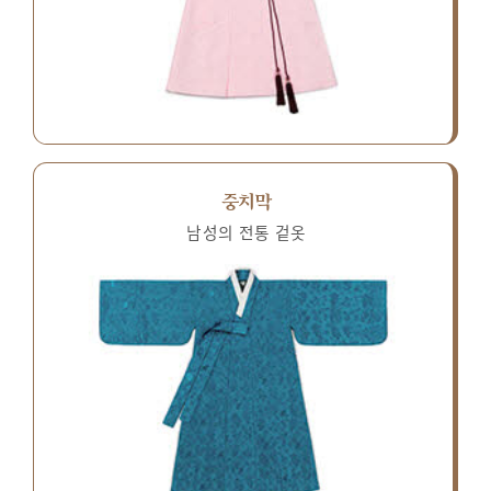
중치막
남성의 전통 겉옷