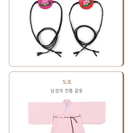
도포
남성의 전통 겉옷