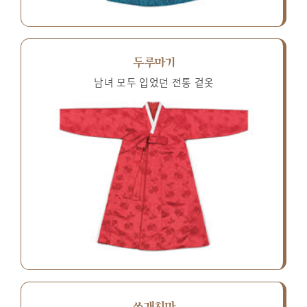
두루마기
남녀 모두 입었던 전통 겉옷
쓰개치마