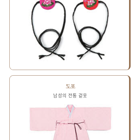
도포
남성의 전통 겉옷