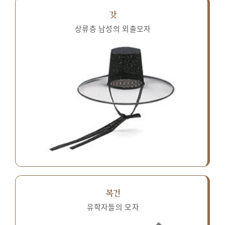
갓
상류층 남성의 외출모자
복건
유학자들의 모자