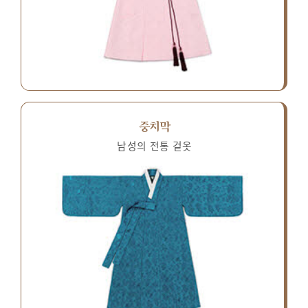
중치막
남성의 전통 겉옷