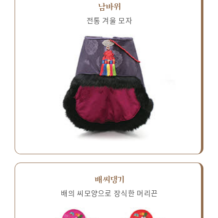
남바위
전통 겨울 모자
배씨댕기
배의 씨모양으로 장식한 머리끈