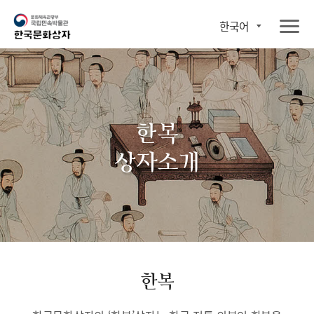
한국어
한복
상자소개
한복