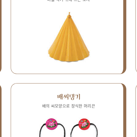
배씨댕기
배의 씨모양으로 장식한 머리끈