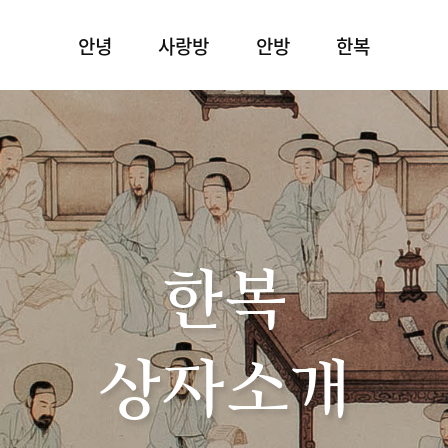
안녕
사랑방
안방
한복
한복
상자소개