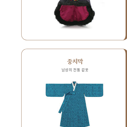
중치막
남성의 전통 겉옷