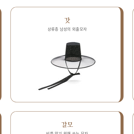
갓
상류층 남성의 외출모자
갈모
비를 막기 위해 쓰는 모자