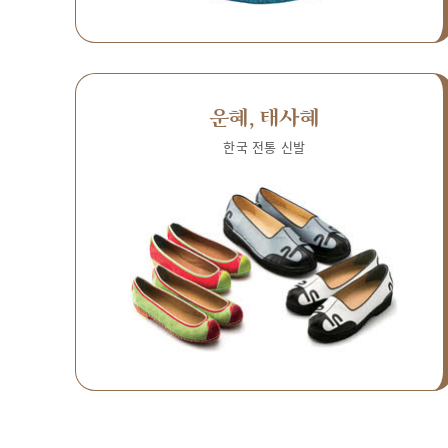
운혜, 태사혜
한국 전통 신발