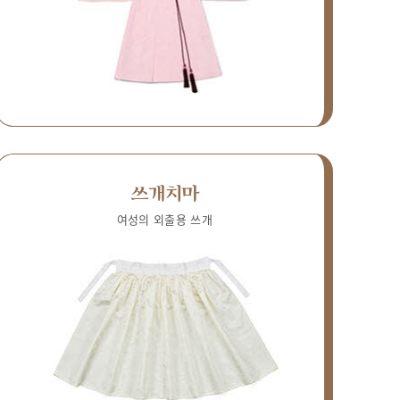
쓰개치마
여성의 외출용 쓰개