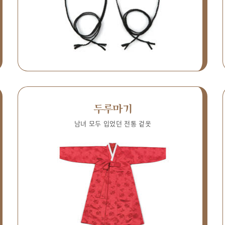
두루마기
남녀 모두 입었던 전통 겉옷