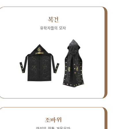
복건
유학자들의 모자
조바위
여성의 전통 겨울모자