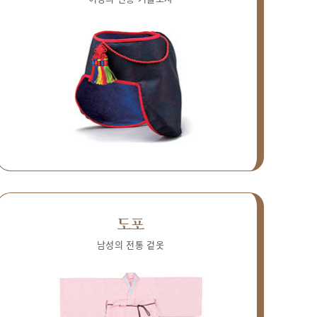
도포
남성의 전통 겉옷