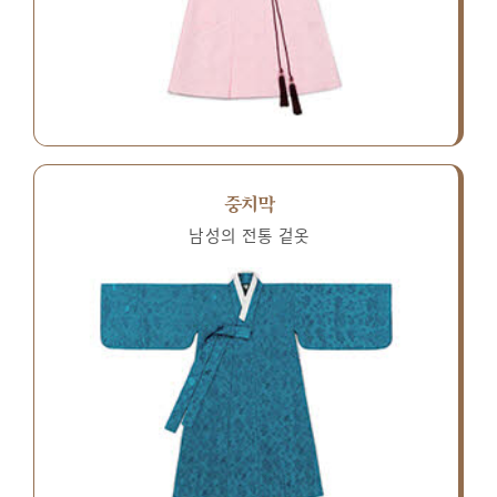
중치막
남성의 전통 겉옷