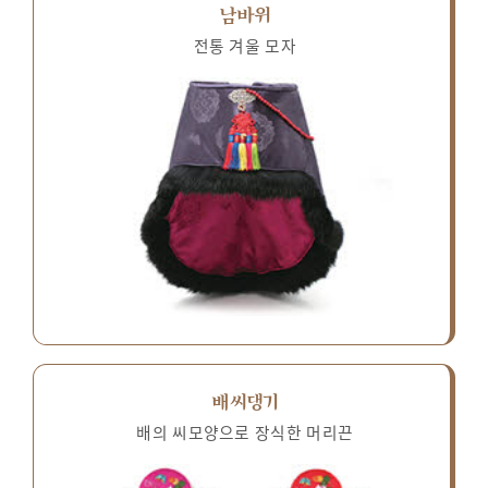
남바위
전통 겨울 모자
배씨댕기
배의 씨모양으로 장식한 머리끈