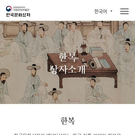
한국어
한복
상자소개
한복