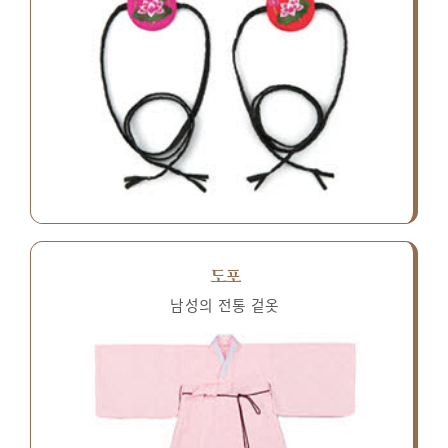
도포
남성의 전통 겉옷