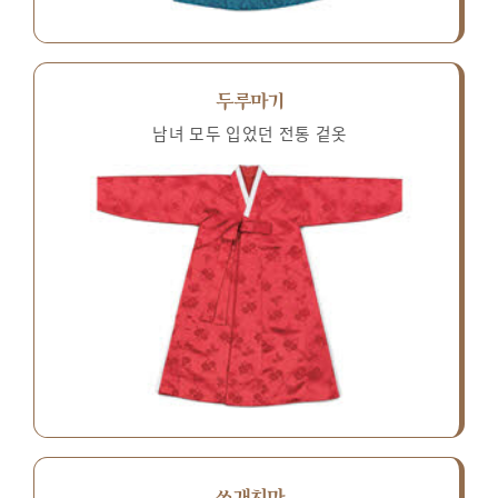
두루마기
남녀 모두 입었던 전통 겉옷
쓰개치마