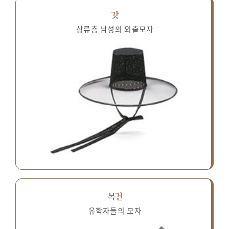
갓
상류층 남성의 외출모자
복건
유학자들의 모자