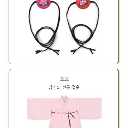
도포
남성의 전통 겉옷