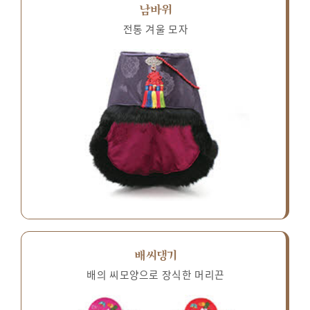
남바위
전통 겨울 모자
배씨댕기
배의 씨모양으로 장식한 머리끈