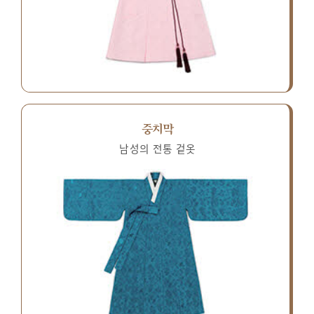
중치막
남성의 전통 겉옷