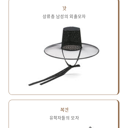
갓
상류층 남성의 외출모자
복건
유학자들의 모자