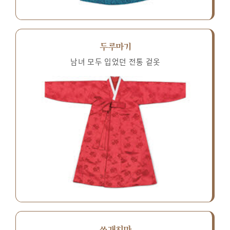
두루마기
남녀 모두 입었던 전통 겉옷
쓰개치마