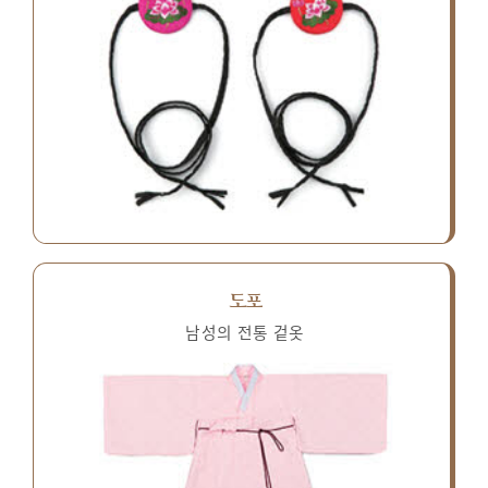
도포
남성의 전통 겉옷