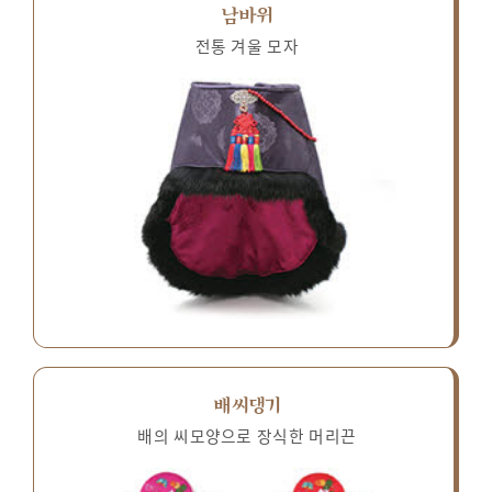
남바위
전통 겨울 모자
배씨댕기
배의 씨모양으로 장식한 머리끈