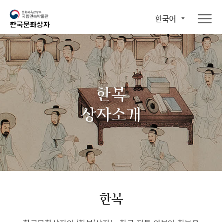
한국어
한복
상자소개
한복