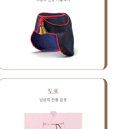
도포
남성의 전통 겉옷