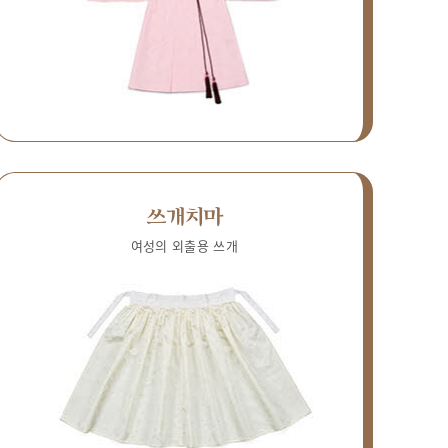
쓰개치마
여성의 외출용 쓰개