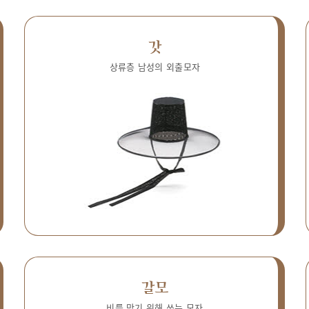
갓
상류층 남성의 외출모자
갈모
비를 막기 위해 쓰는 모자