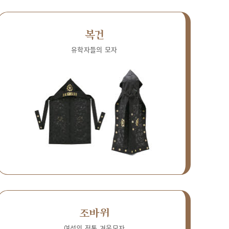
복건
유학자들의 모자
조바위
여성의 전통 겨울모자