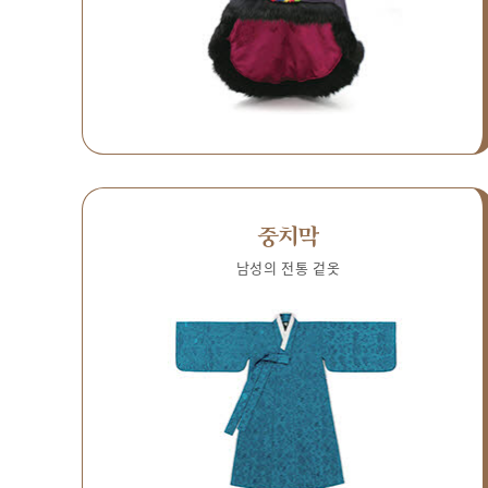
중치막
남성의 전통 겉옷