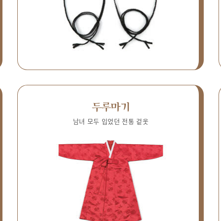
두루마기
남녀 모두 입었던 전통 겉옷