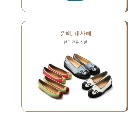
운혜, 태사혜
한국 전통 신발