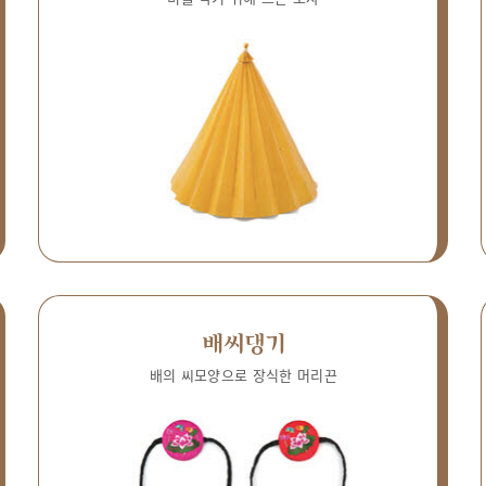
배씨댕기
배의 씨모양으로 장식한 머리끈