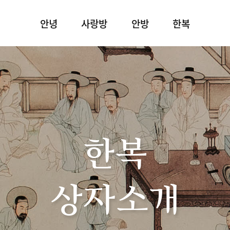
안녕
사랑방
안방
한복
한복
상자소개