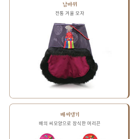
남바위
전통 겨울 모자
배씨댕기
배의 씨모양으로 장식한 머리끈