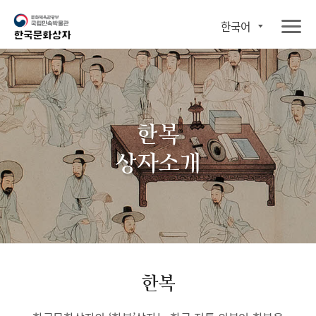
한국어
한복
상자소개
한복