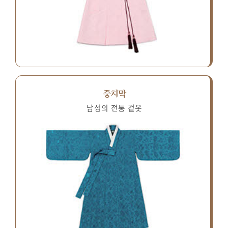
중치막
남성의 전통 겉옷