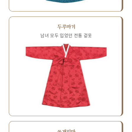
두루마기
남녀 모두 입었던 전통 겉옷
쓰개치마