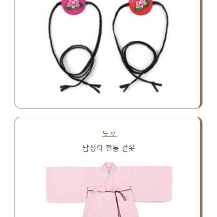
도포
남성의 전통 겉옷