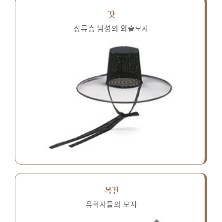
갓
상류층 남성의 외출모자
복건
유학자들의 모자