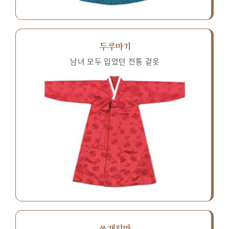
두루마기
남녀 모두 입었던 전통 겉옷
쓰개치마