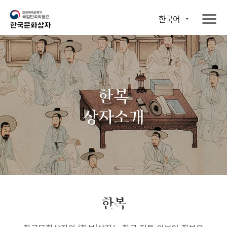
한국어
한복
상자소개
한복