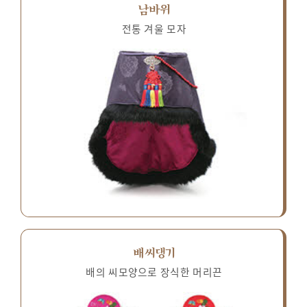
남바위
전통 겨울 모자
배씨댕기
배의 씨모양으로 장식한 머리끈