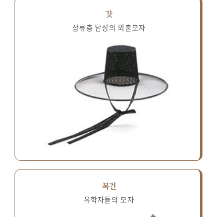
갓
상류층 남성의 외출모자
복건
유학자들의 모자