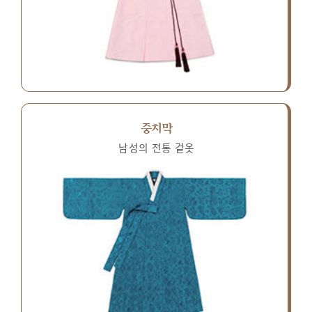
중치막
남성의 전통 겉옷