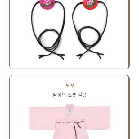
도포
남성의 전통 겉옷