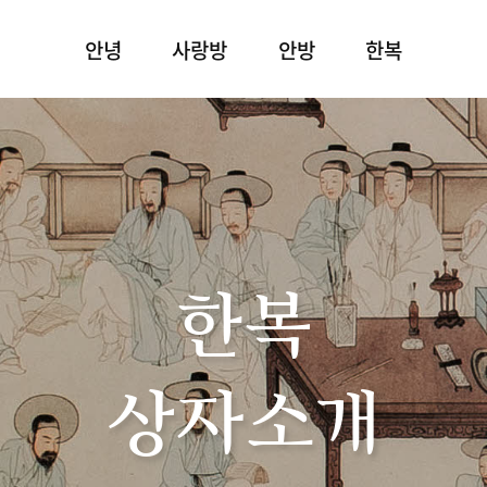
안녕
사랑방
안방
한복
한복
상자소개