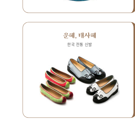
운혜, 태사혜
한국 전통 신발