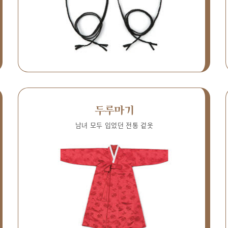
두루마기
남녀 모두 입었던 전통 겉옷