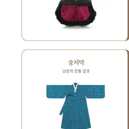
중치막
남성의 전통 겉옷