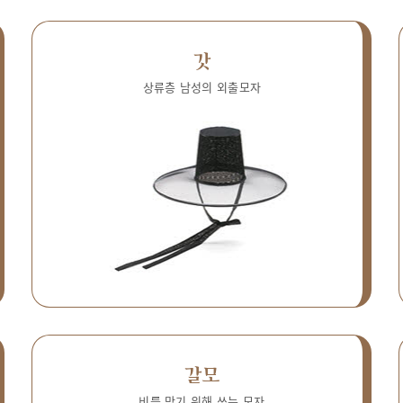
갓
상류층 남성의 외출모자
갈모
비를 막기 위해 쓰는 모자