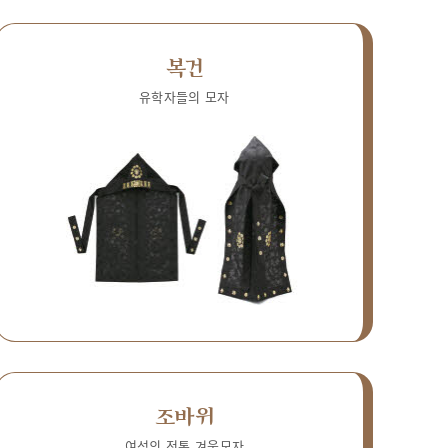
복건
유학자들의 모자
조바위
여성의 전통 겨울모자