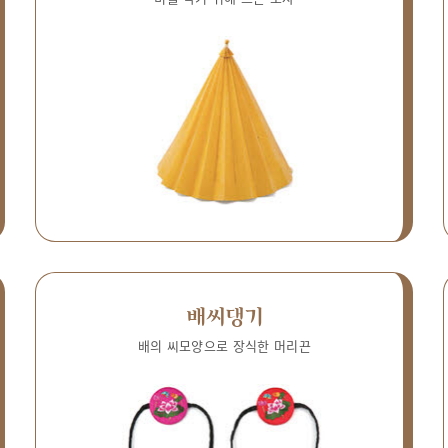
배씨댕기
배의 씨모양으로 장식한 머리끈