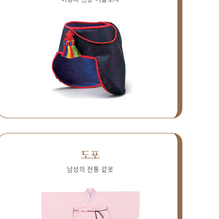
도포
남성의 전통 겉옷