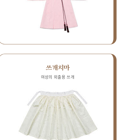
쓰개치마
여성의 외출용 쓰개