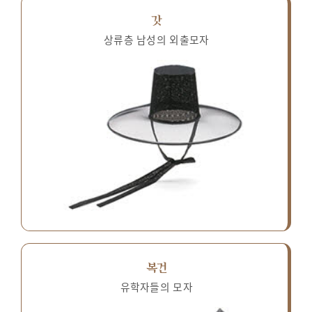
갓
상류층 남성의 외출모자
복건
유학자들의 모자