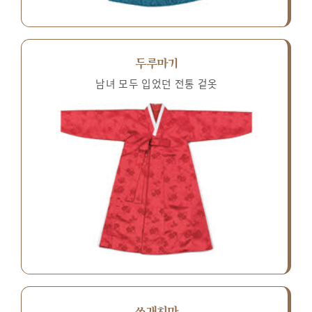
두루마기
남녀 모두 입었던 전통 겉옷
쓰개치마