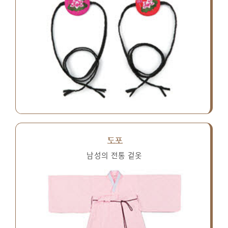
도포
남성의 전통 겉옷