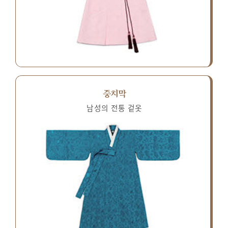
중치막
남성의 전통 겉옷