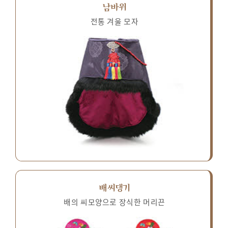
남바위
전통 겨울 모자
배씨댕기
배의 씨모양으로 장식한 머리끈