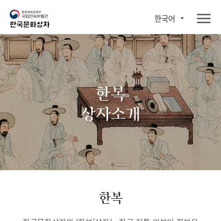
한국어
한복
상자소개
한복