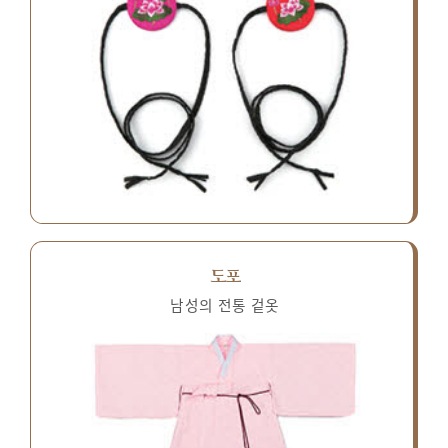
도포
남성의 전통 겉옷