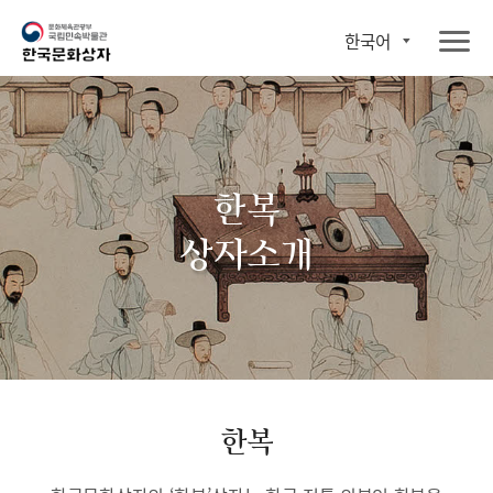
한국어
한복
상자소개
한복