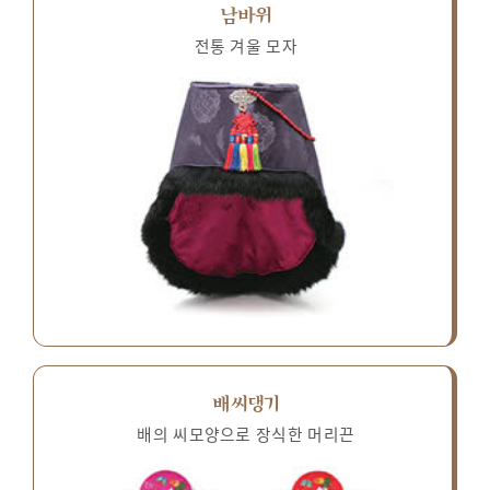
남바위
전통 겨울 모자
배씨댕기
배의 씨모양으로 장식한 머리끈