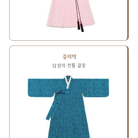
중치막
남성의 전통 겉옷