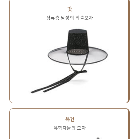
갓
상류층 남성의 외출모자
복건
유학자들의 모자