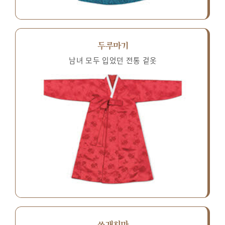
두루마기
남녀 모두 입었던 전통 겉옷
쓰개치마