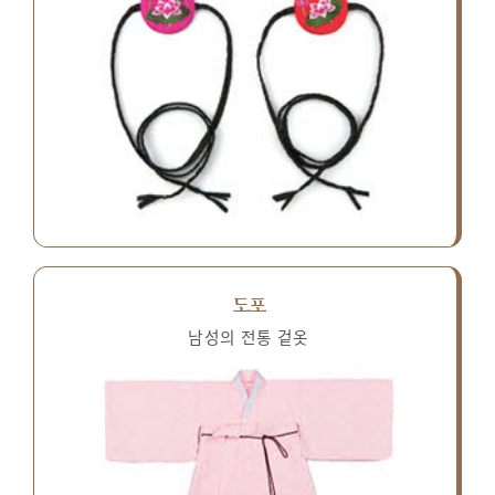
도포
남성의 전통 겉옷