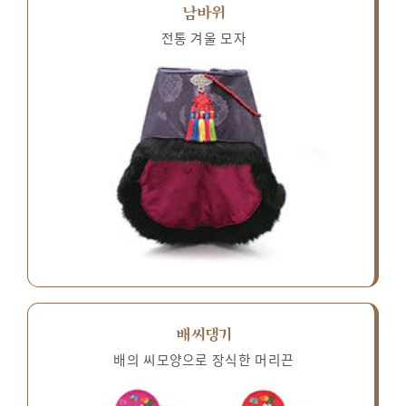
남바위
전통 겨울 모자
배씨댕기
배의 씨모양으로 장식한 머리끈