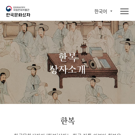
한국어
한복
상자소개
한복