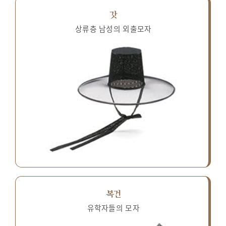
갓
상류층 남성의 외출모자
복건
유학자들의 모자