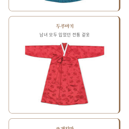
두루마기
남녀 모두 입었던 전통 겉옷
쓰개치마