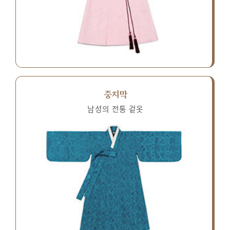
중치막
남성의 전통 겉옷