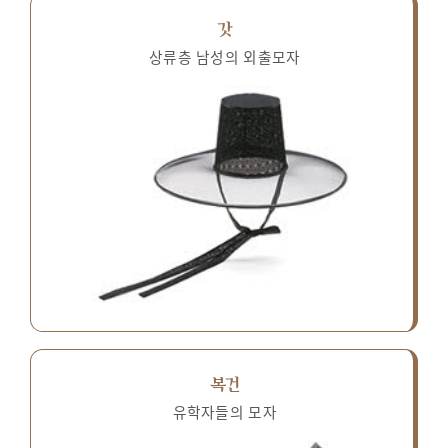
갓
상류층 남성의 외출모자
복건
유학자들의 모자