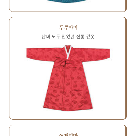
두루마기
남녀 모두 입었던 전통 겉옷
쓰개치마