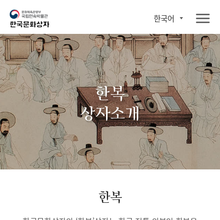
한국어
한복
상자소개
한복