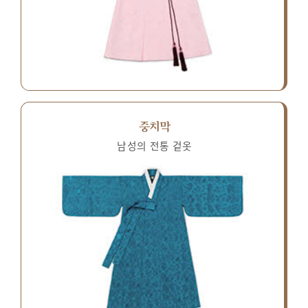
중치막
남성의 전통 겉옷