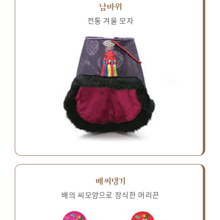
남바위
전통 겨울 모자
배씨댕기
배의 씨모양으로 장식한 머리끈