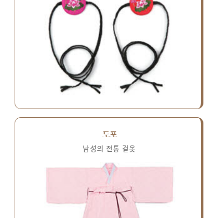
도포
남성의 전통 겉옷