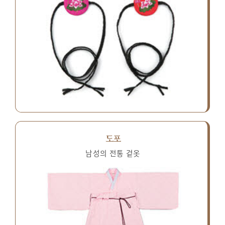
도포
남성의 전통 겉옷