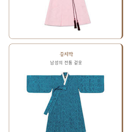
중치막
남성의 전통 겉옷