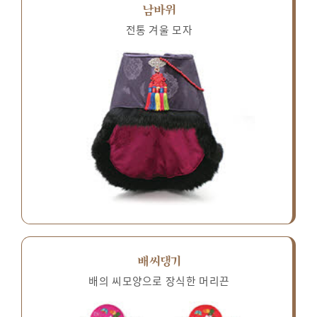
남바위
전통 겨울 모자
배씨댕기
배의 씨모양으로 장식한 머리끈