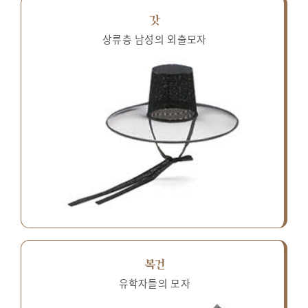
갓
상류층 남성의 외출모자
복건
유학자들의 모자