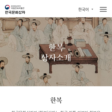
한국어
한복
상자소개
한복