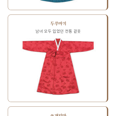
두루마기
남녀 모두 입었던 전통 겉옷
쓰개치마