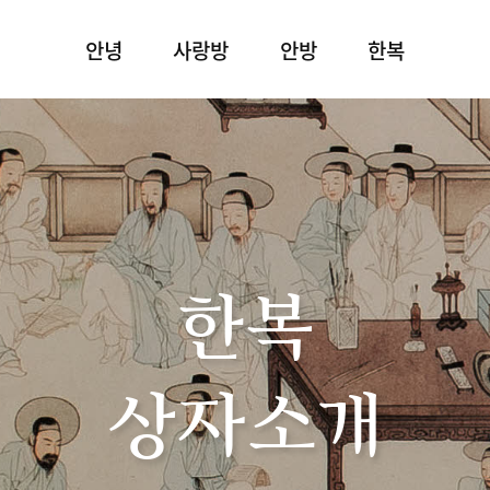
안녕
사랑방
안방
한복
한복
상자소개