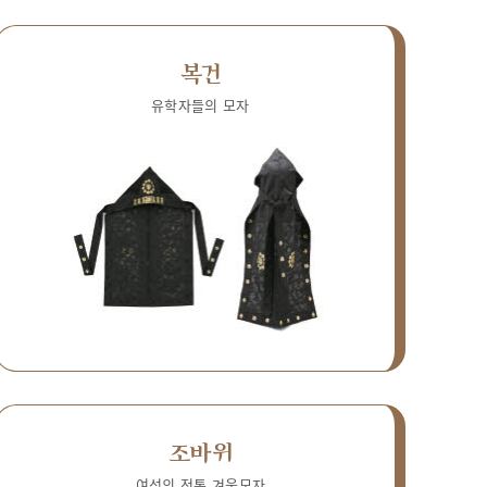
복건
유학자들의 모자
조바위
여성의 전통 겨울모자