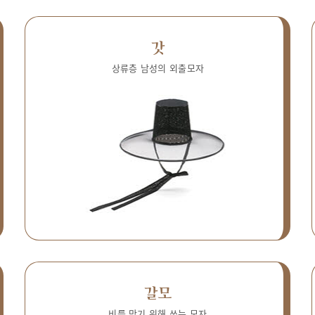
갓
상류층 남성의 외출모자
갈모
비를 막기 위해 쓰는 모자