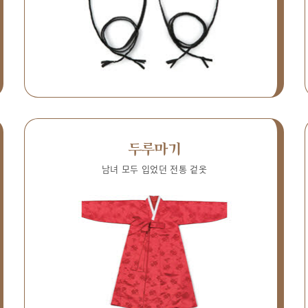
두루마기
남녀 모두 입었던 전통 겉옷