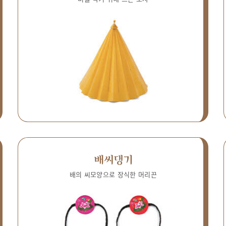
배씨댕기
배의 씨모양으로 장식한 머리끈