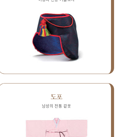
도포
남성의 전통 겉옷