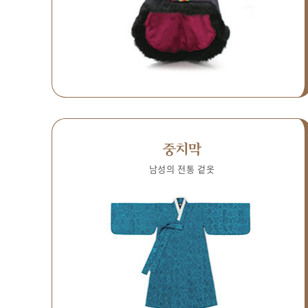
중치막
남성의 전통 겉옷