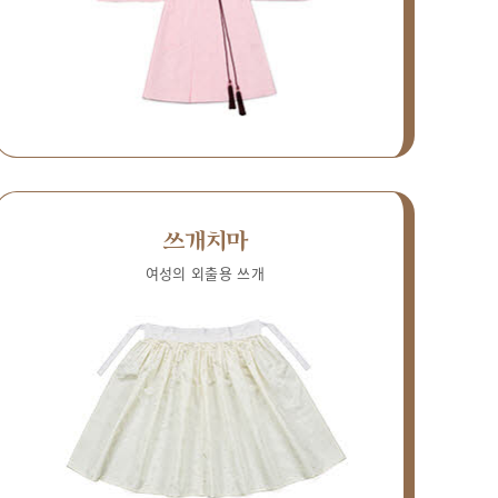
쓰개치마
여성의 외출용 쓰개