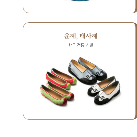
운혜, 태사혜
한국 전통 신발