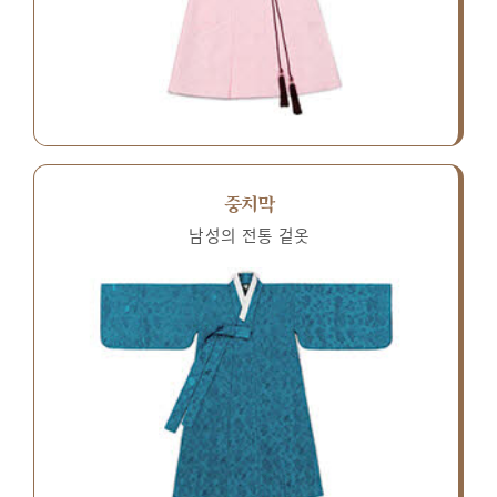
중치막
남성의 전통 겉옷