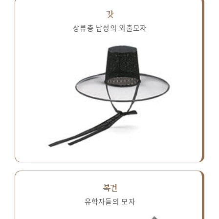
갓
상류층 남성의 외출모자
복건
유학자들의 모자