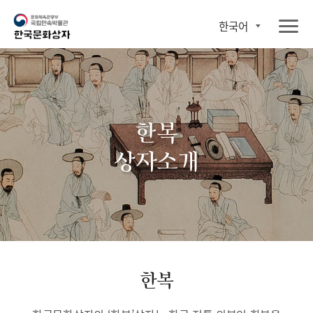
한국어
한복
상자소개
한복