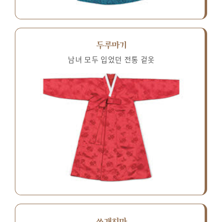
두루마기
남녀 모두 입었던 전통 겉옷
쓰개치마