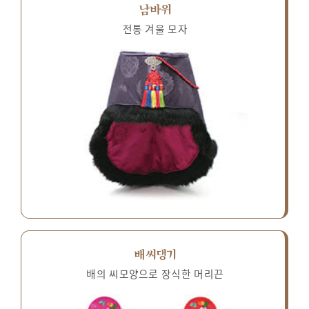
남바위
전통 겨울 모자
배씨댕기
배의 씨모양으로 장식한 머리끈