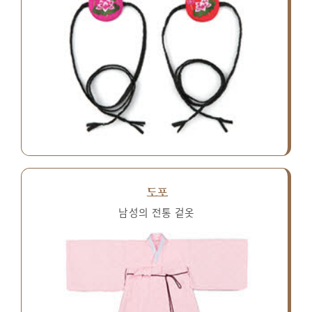
도포
남성의 전통 겉옷