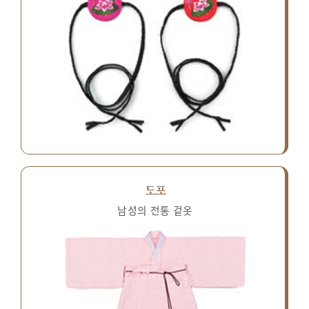
도포
남성의 전통 겉옷