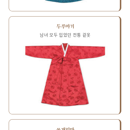
두루마기
남녀 모두 입었던 전통 겉옷
쓰개치마