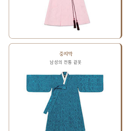
중치막
남성의 전통 겉옷