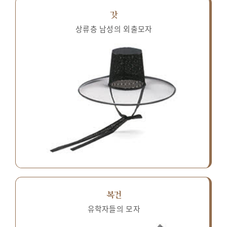
갓
상류층 남성의 외출모자
복건
유학자들의 모자