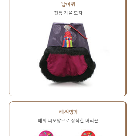
남바위
전통 겨울 모자
배씨댕기
배의 씨모양으로 장식한 머리끈