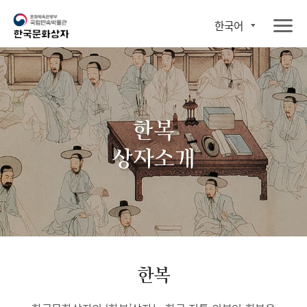
한국어
한복
상자소개
한복