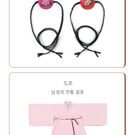
도포
남성의 전통 겉옷