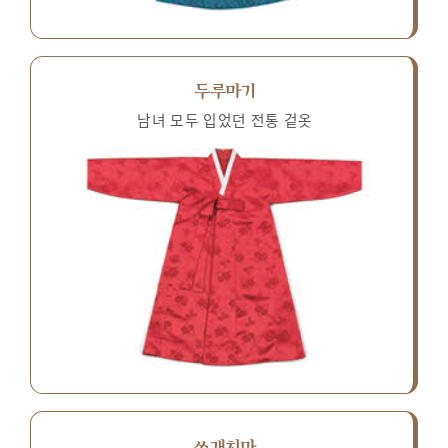
두루마기
남녀 모두 입었던 전통 겉옷
쓰개치마