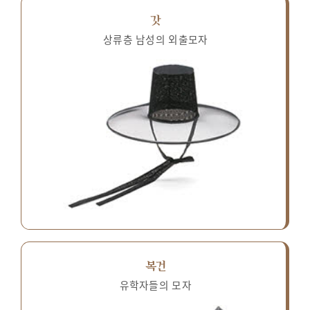
갓
상류층 남성의 외출모자
복건
유학자들의 모자