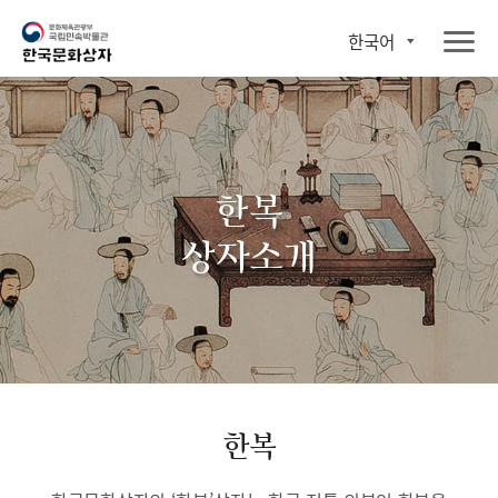
한국어
한복
상자소개
한복