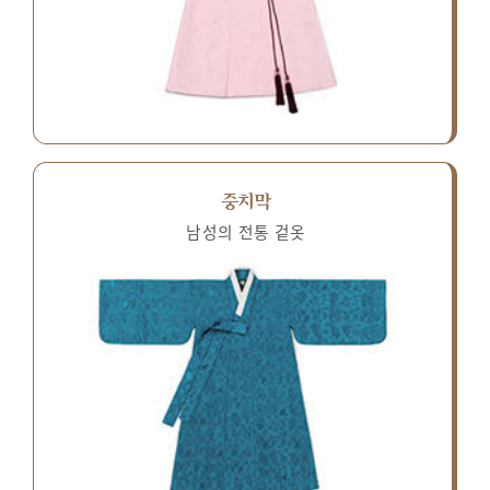
중치막
남성의 전통 겉옷