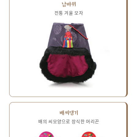
남바위
전통 겨울 모자
배씨댕기
배의 씨모양으로 장식한 머리끈